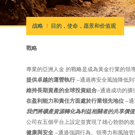
战略
|
目的，使命，愿景和价值观
戰略
專業的亞洲人金 的戰略是成為黃金行業的領
提供卓越的運營執行
–通過將安全風險降低到
維持長期資產的全球投資組合
–通過成功的擴
在盈利能力和責任方面處於行業領先地位
–通
我們將礦產資源轉化為利益相關者的共享價值
公司在五個平台上設定並實現了雄心勃勃的改
健康與安全
–通過強調行為、領導力和風險管